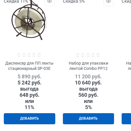
Скидка 11%
Скидка 5%
Ски
Диспенсер для ПП ленты
Набор для упаковки
На
стационарный SP-03E
лентой Combo PP12
л
5 890
 руб.
11 200
 руб.
5 242
 руб.
10 640
 руб.
выгода
выгода
648 руб.
560 руб.
или
или
11%
5%
ДОБАВИТЬ
ДОБАВИТЬ