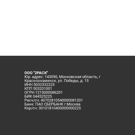
ООО "2РАСК"
Юр. адрес: 143090, Московская область, г
Краснознаменск, ул. Победы, д. 15
ИНН 5032332223
КПП 503201001
ОГРН 1215000086201
БИК 044525225
Расч/сч: 40702810540000081201
Банк: ПАО СБЕРБАНК г.Москва
Кор/сч: 30101810400000000225